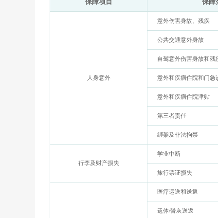
保障项目
保障
意外伤害身故、残疾
公共交通意外身故
自驾意外伤害身故和残
人身意外
意外和疾病住院和门急诊
意外和疾病住院津贴
第三者责任
绑架及非法拘禁
学业中断
行李及财产损失
旅行票证损失
医疗运送和送返
遗体/骨灰送返