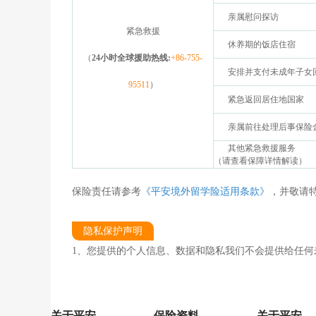
亲属慰问探访
紧急救援
休养期的饭店住宿
（
24小时全球援助热线:
+86-755-
安排并支付未成年子女
95511
）
紧急返回居住地国家
亲属前往处理后事保险
其他紧急救援服务
（请查看保障详情解读）
保险责任请参考
《平安境外留学险适用条款》
，并敬请
隐私保护声明
1、您提供的个人信息、数据和隐私我们不会提供给任何
关于平安
保险资料
关于平安