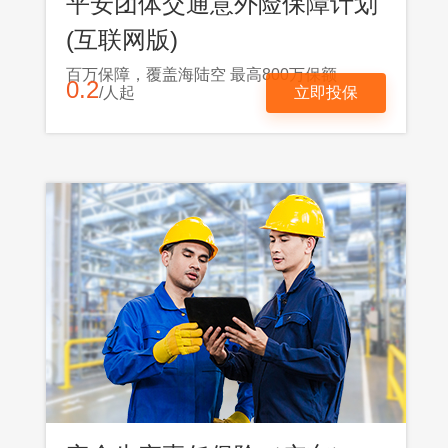
平安团体交通意外险保障计划
(互联网版)
百万保障，覆盖海陆空 最高800万保额
0.2
/人起
立即投保