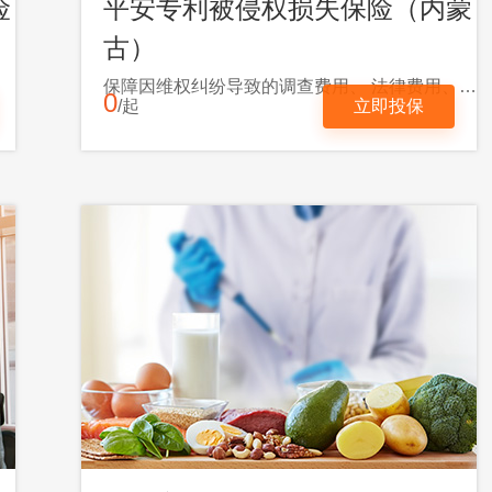
险
平安专利被侵权损失保险（内蒙
古）
保障因维权纠纷导致的调查费用、 法律费用、经济赔偿损失
0
/起
立即投保