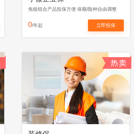
免核组合产品投保方便 保额/险种自由调整
0
/年起
立即投保
装修保