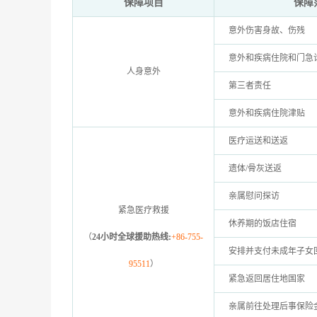
保障项目
保障
意外伤害身故、伤残
意外和疾病住院和门急诊
人身意外
第三者责任
意外和疾病住院津贴
医疗运送和送返
遗体/骨灰送返
亲属慰问探访
紧急医疗救援
休养期的饭店住宿
（
24小时全球援助热线:
+86-755-
安排并支付未成年子女
95511
）
紧急返回居住地国家
亲属前往处理后事保险