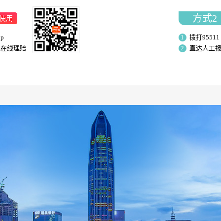
方式2
p
1
拨打95511
现在线理赔
2
直达人工