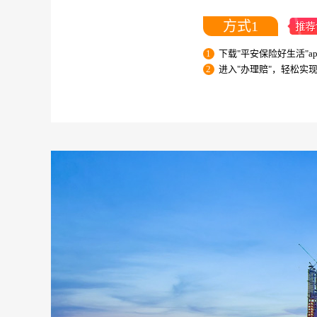
方式1
1
下载"平安保险好生活"ap
2
进入"办理赔"，轻松实