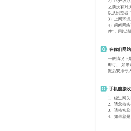
2）IE升级办
之前没有对浏
以从浏览器 "
3）上网环
4）瞬间网络不
件”，用以
在你们网站
一般情况下是
即可。 如
账后安排专
手机能接收
1、经过网
2、请您核
3、请核实
4、如果您