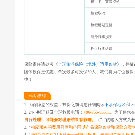
银行卡、支票盗抢
旅程取消
旅程延期逗留
随身行李损失
托运行李延误
保险责任请参考《
全球旅游保险（境外）适用条款
》，并敬
团体投保更优惠，单次最多可投保50人！我们将为每位被
捷！
特别提醒
1. 为保障您的权益，投保之前请您仔细阅读
不承保地区
和
2. 24小时理赔及全球救援电话：
+86-755-95511
。为了使您
自行处理，可能会对理赔结果有影响。
（”+”的输入方式为
3.
*相应服务的费用额度和范围以产品保险条款和保险方案
4.
我们为您提供24小时全天候电话服务，安排相关救援服务