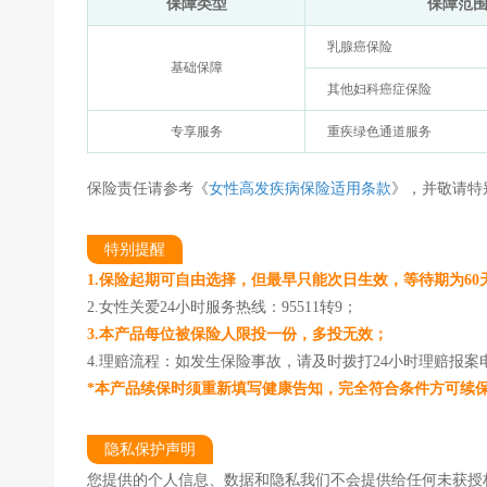
保障类型
保障范
乳腺癌保险
基础保障
其他妇科癌症保险
专享服务
重疾绿色通道服务
保险责任请参考《
女性高发疾病保险适用条款
》，并敬请特
特别提醒
1.保险起期可自由选择，但最早只能次日生效，等待期为6
2.女性关爱24小时服务热线：95511转9；
3.本产品每位被保险人限投一份，多投无效；
4.理赔流程：如发生保险事故，请及时拨打24小时理赔报案电话
*本产品续保时须重新填写健康告知，完全符合条件方可续
隐私保护声明
您提供的个人信息、数据和隐私我们不会提供给任何未获授