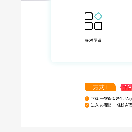
多种渠道
方式1
1
下载"平安保险好生活"ap
2
进入"办理赔"，轻松实