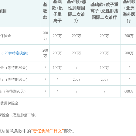
基础
基础款+恶
基础款
基
基础款+质子重
款+质
性肿瘤国
+亚洲
项目
础
离子+恶性肿瘤
子重
际二次诊
海外医
款
国际二次诊疗
离子
疗
疗
200
疗保险金
200万
200万
200万
200万
万
200
（120种特定疾病）
200万
200万
200万
200万
万
金（等待期30天）
/
100万
/
100万
/
疗（等待期90天）
/
/
20万
20万
/
金（等待期90天）
/
/
/
/
600万
排费用保险金
保险金（恶性肿瘤二诊）
特别留意条款中的
“责任免除”“释义”
部分。