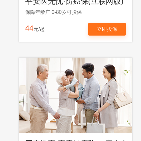
平安医无忧·防癌保(互联网版)
保障年龄广 0-80岁可投保
44
元/起
立即投保