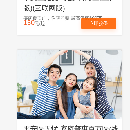
版)(互联网版)
疾病覆盖广，住院即赔 最高保额600万
130
元/起
立即投保
平安医无忧·家庭普惠百万医(线