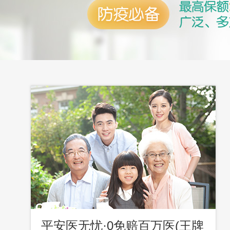
平安医无忧·0免赔百万医(王牌