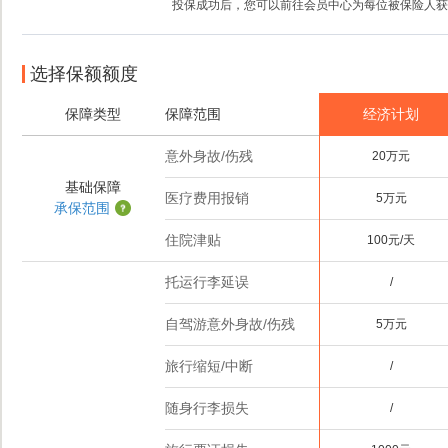
投保成功后，您可以前往会员中心为每位被保险人获
选择保额额度
保障类型
保障范围
经济计划
意外身故/伤残
20万元
基础保障
医疗费用报销
5万元
承保范围
住院津贴
100元/天
托运行李延误
/
自驾游意外身故/伤残
5万元
旅行缩短/中断
/
随身行李损失
/