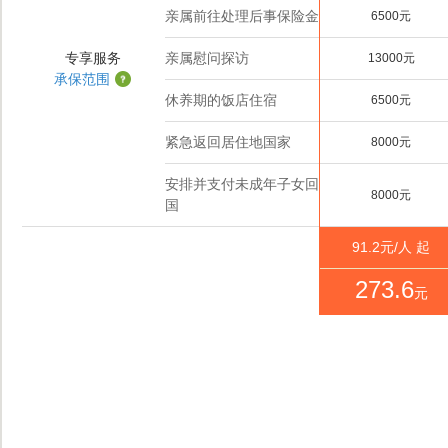
亲属前往处理后事保险金
6500元
专享服务
亲属慰问探访
13000元
承保范围
休养期的饭店住宿
6500元
紧急返回居住地国家
8000元
安排并支付未成年子女回
8000元
国
91.2
元/人 起
273.6
元