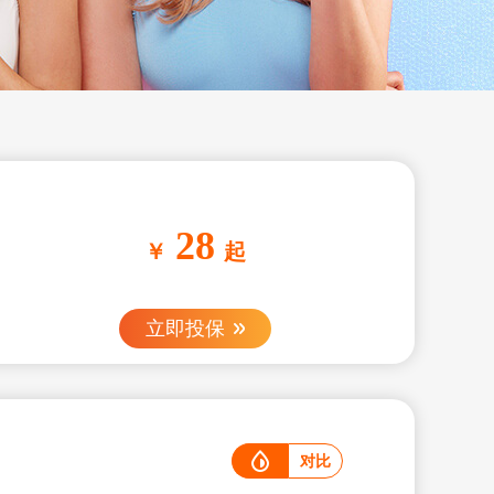
28
￥
起
立即投保
对比