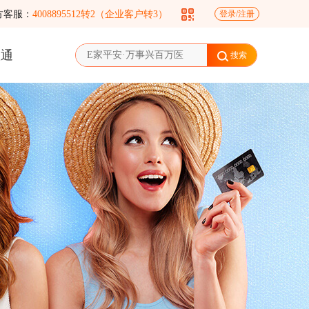
方客服：
4008895512转2（企业客户转3）
登录/注册
账通
搜索