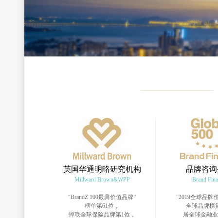
英国华通明略研究机构
品牌咨询
Millward Brown&WPP
Brand Fin
“BrandZ 100最具价值品牌”
“2019全球品牌价
榜单第61位，
全球品牌榜第
蝉联全球保险品牌第1位，
居全球金融业