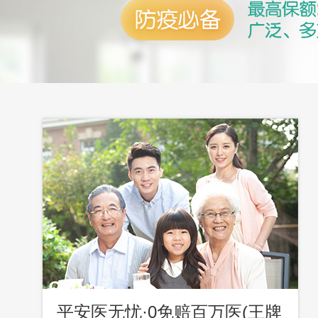
平安医无忧·0免赔百万医(王牌