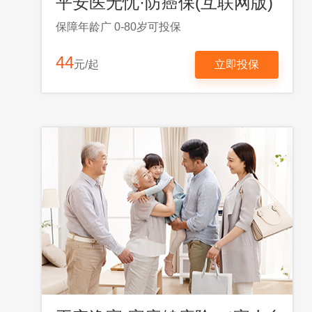
平安医无忧·防癌保(互联网版)
保障年龄广 0-80岁可投保
44
元/起
立即投保