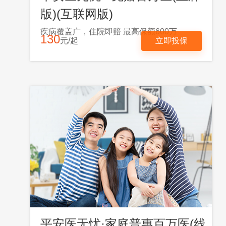
版)(互联网版)
疾病覆盖广，住院即赔 最高保额600万
130
元/起
立即投保
平安医无忧·家庭普惠百万医(线