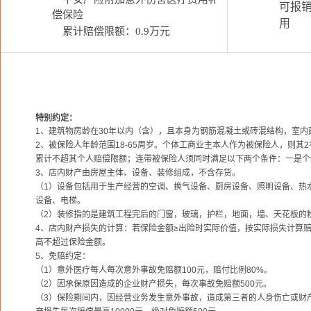
可报
偿保险
用
累计赔偿限额：0.9万元
特别约定：
1、建筑物房龄在30年以内（含），且本身为钢筋混凝土或砖混结构，室内建
2、被保险人年龄范围18-65周岁。个体工商业主本人作为被保险人，则其2
累计不超其个人赔偿限额；连带被保险人须同时满足以下两个条件：一是个
3、店内财产由房屋主体、设备、装修组成，不含存货。
（1）设备包括用于生产经营的空调、换气设备、厨房设备、照明设备、热
设备、电梯。
（2）装修指的是建筑工程完后的门窗，玻璃，护栏，地面，墙、天花板的
4、店内财产损失的计算：若保险金额≥出险时实际价值，按实际损失计算
高不超过保险金额。
5、免赔约定：
（1）意外医疗每人每次意外事故免赔额100元，赔付比例80%。
（2）因承保原因造成的企业财产损失，每次事故免赔额500元。
（3）保险期间内，因经营业务发生意外事故，造成第三者的人身伤亡或财产