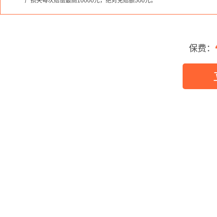
产损失每次赔偿最高10000元，绝对免赔额500元。
保费：