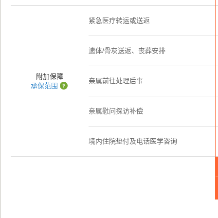
紧急医疗转运或送返
遗体/骨灰送返、丧葬安排
附加保障
亲属前往处理后事
承保范围
亲属慰问探访补偿
境内住院垫付及电话医学咨询