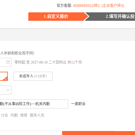
官方客服:
4008895512转2 (企业客户转3)
1.自定义报价
2.填写并确认
保人年龄和职业而不同）
零时起 至
2027-08-10
二十四时止 共
12
个月
未成年人
(<18岁)
一类职业
IT业
内勤
维修
服务人员