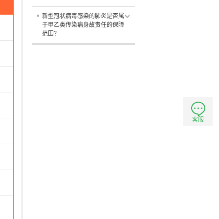
新型冠状病毒感染的肺炎是否属
于甲乙类传染病身故责任的保障
范围？
客服