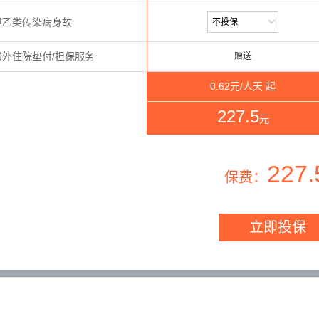
甲乙类传染病身故
意外住院垫付/担保服务
赠送
0.62
元/人天 起
227.5
元
227.
保费：
立即投保