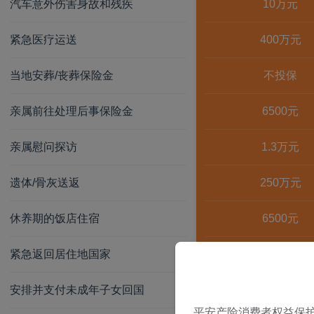
汽车意外伤害身故和残疾
10万元
紧急医疗运送
400万元
当地安葬/丧葬保险金
不投保
亲属前往处理后事保险金
6500元
亲属慰问探访
1.3万元
遗体/骨灰送返
250万元
休养期的饭店住宿
6500元
紧急返回居住地国家
8000元
安排并支付未成年子女回国
8000元
平安产险消费者权益保