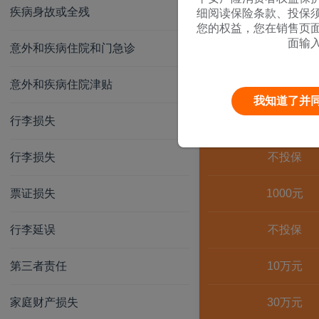
疾病身故或全残
5万元
细阅读保险条款、投保
您的权益，您在销售页
面输
意外和疾病住院和门急诊
5万元
意外和疾病住院津贴
2700元
我知道了并
行李损失
1000元
行李损失
不投保
票证损失
1000元
行李延误
不投保
第三者责任
10万元
家庭财产损失
30万元